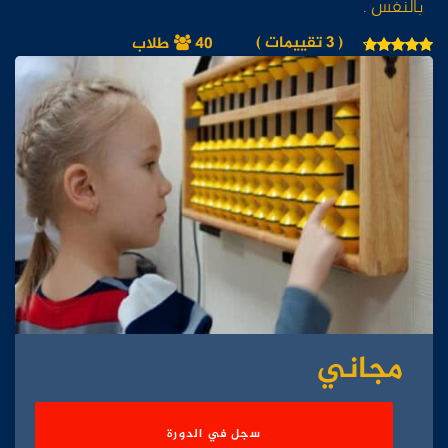
بالنفس .
( 3 تقييمات )
40 طلاب
مجاني
سجل في الدورة