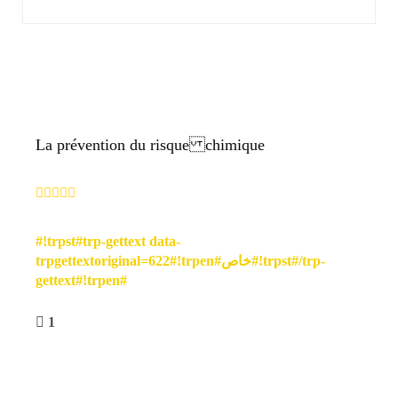
La prévention du risque chimique
#!trpst#trp-gettext data-
trpgettextoriginal=622#!trpen#خاص#!trpst#/trp-
gettext#!trpen#
1