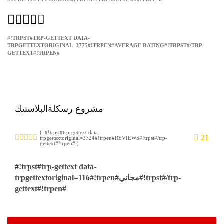
#!TRPST#TRP-GETTEXT DATA-
TRPGETTEXTORIGINAL=3775#!TRPEN#AVERAGE RATING#!TRPST#/TRP-
GETTEXT#!TRPEN#
مشروع رسكلةالبلاستيك
( #!trpst#trp-gettext data-
21
trpgettextoriginal=3724#!trpen#REVIEWS#!trpst#/trp-
gettext#!trpen# )
#!trpst#trp-gettext data-
trpgettextoriginal=116#!trpen#مجاني#!trpst#/trp-
gettext#!trpen#