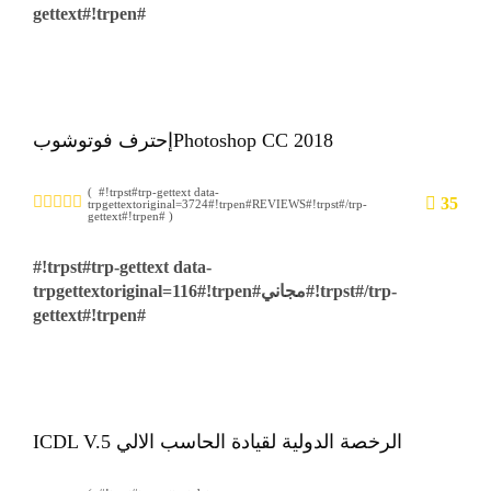
gettext#!trpen#
إحترف فوتوشوبPhotoshop CC 2018
( #!trpst#trp-gettext data-
35
trpgettextoriginal=3724#!trpen#REVIEWS#!trpst#/trp-
gettext#!trpen# )
#!trpst#trp-gettext data-
trpgettextoriginal=116#!trpen#مجاني#!trpst#/trp-
gettext#!trpen#
ICDL V.5 الرخصة الدولية لقيادة الحاسب الالي