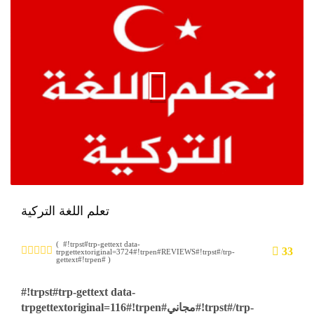
تعلم اللغة التركية
( #!trpst#trp-gettext data-
33
trpgettextoriginal=3724#!trpen#REVIEWS#!trpst#/trp-
gettext#!trpen# )
#!trpst#trp-gettext data-
trpgettextoriginal=116#!trpen#مجاني#!trpst#/trp-