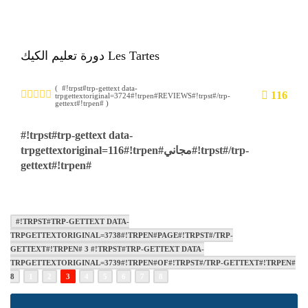
دورة تعليم الكيك Les Tartes
( #!trpst#trp-gettext data-
116
trpgettextoriginal=3724#!trpen#REVIEWS#!trpst#/trp-
gettext#!trpen# )
#!trpst#trp-gettext data-
trpgettextoriginal=116#!trpen#مجاني#!trpst#/trp-
gettext#!trpen#
#!TRPST#TRP-GETTEXT DATA-
TRPGETTEXTORIGINAL=3738#!TRPEN#PAGE#!TRPST#/TRP-
GETTEXT#!TRPEN# 3 #!TRPST#TRP-GETTEXT DATA-
TRPGETTEXTORIGINAL=3739#!TRPEN#OF#!TRPST#/TRP-GETTEXT#!TRPEN#
8
1
2
3
4
5
6
7
8