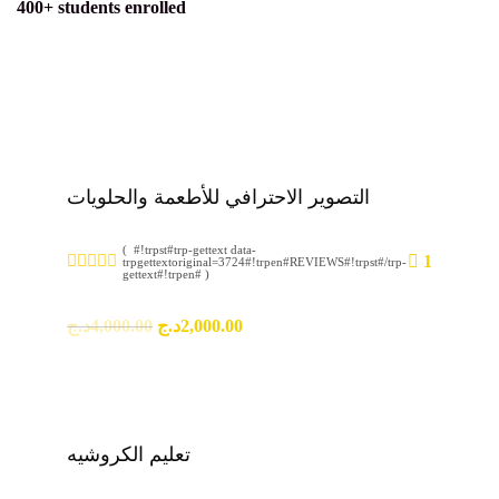
400+ students enrolled
التصوير الاحترافي للأطعمة والحلويات
( #!trpst#trp-gettext data-
1
trpgettextoriginal=3724#!trpen#REVIEWS#!trpst#/trp-
gettext#!trpen# )
د.ج
4,000.00
د.ج
2,000.00
تعليم الكروشيه