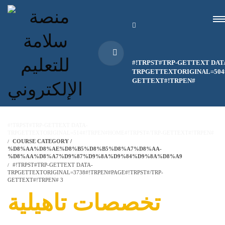
#!TRPST#TRP-GETTEXT DAT
TRPGETTEXTORIGINAL=504#
GETTEXT#!TRPEN#
#!TRPST#TRP-GETTEXT DATA-
TRPGETTEXTORIGINAL=514#!TRPEN#HOME#!TRPST#/TRP-GETTEXT#!TRPEN#
COURSE CATEGORY /
%D8%AA%D8%AE%D8%B5%D8%B5%D8%A7%D8%AA-
%D8%AA%D8%A7%D9%87%D9%8A%D9%84%D9%8A%D8%A9
#!TRPST#TRP-GETTEXT DATA-
TRPGETTEXTORIGINAL=3738#!TRPEN#PAGE#!TRPST#/TRP-
GETTEXT#!TRPEN# 3
تخصصات تاهيلية