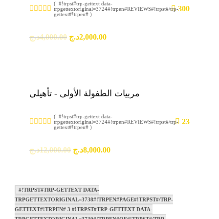
( #!trpst#trp-gettext data-
300
trpgettextoriginal=3724#!trpen#REVIEWS#!trpst#/trp-
gettext#!trpen# )
د.ج
4,000.00
د.ج
2,000.00
مربيات الطفولة الأولى - تأهيلي
( #!trpst#trp-gettext data-
23
trpgettextoriginal=3724#!trpen#REVIEWS#!trpst#/trp-
gettext#!trpen# )
د.ج
12,000.00
د.ج
8,000.00
#!TRPST#TRP-GETTEXT DATA-
TRPGETTEXTORIGINAL=3738#!TRPEN#PAGE#!TRPST#/TRP-
GETTEXT#!TRPEN# 3 #!TRPST#TRP-GETTEXT DATA-