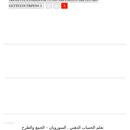
TRPGETTEXTORIGINAL=3739#!TRPEN#OF#!TRPST#/TRP-
GETTEXT#!TRPEN# 3
1
2
3
نمودج شهادة الدورة
RELATED COURSES WIDGET
TOP RATED COURSE
تعلم الحساب الذهني , السوروبان – الجمع والطرح