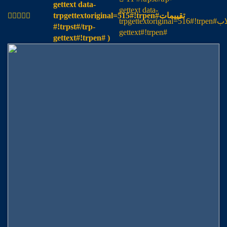
gettext data-
gettext data-
trpgettextoriginal=515#!trpen#تقييمات
trpgettextoriginal=516#!trpen#طلاب#!trpst#/trp-
#!trpst#/trp-
gettext#!trpen#
gettext#!trpen# )