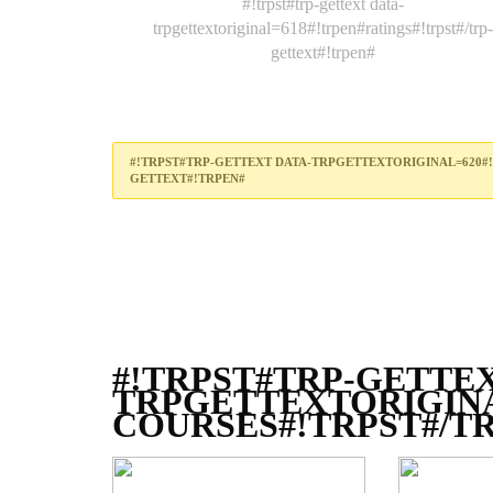
#!trpst#trp-gettext data-
trpgettextoriginal=618#!trpen#ratings#!trpst#/trp-
gettext#!trpen#
#!TRPST#TRP-GETTEXT DATA-TRPGETTEXTORIGINAL=620#!
GETTEXT#!TRPEN#
#!TRPST#TRP-GETTEX
TRPGETTEXTORIGINA
COURSES#!TRPST#/T