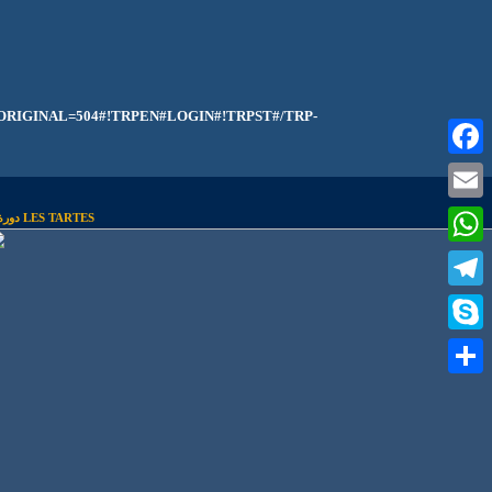
RIGINAL=504#!TRPEN#LOGIN#!TRPST#/TRP-
Faceb
Email
دورة تعليم الكيك LES TARTES
What
Teleg
Skype
Share