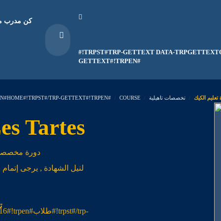
كن مدرب مع
#!TRPST#TRP-GETTEXT DATA-TRPGETTEXTO
GETTEXT#!TRPEN#
EN#HOME#!TRPST#/TRP-GETTEXT#!TRPEN#
COURSE
تخصصات تاهيلية
دورة تعليم ا Les Tartes
دورة مخصصة 
لنيل الشهادة , يرجى إتمام 
طلاب#!trpst#/trp-