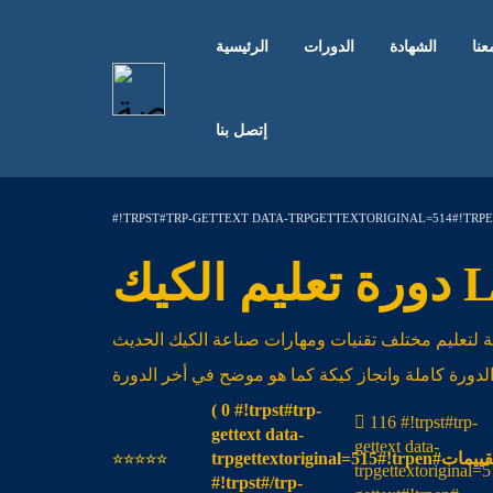
نا
الشهادة
الدورات
الرئيسية
إتصل بنا
#!TRPST#TRP-GETTEXT DATA-TRPGETTEXTORIGINAL=514#!TRP
لكيك
لتعليم مختلف تقنيات ومهارات صناعة الكيك الحديث
الدورة كاملة وانجاز كيكة كما هو موضح في أخر الدورة
( 0 #!trpst#trp-
116 #!trpst#trp-
gettext data-
gettext data-
trpgettextoriginal=515#!trpen#تقييمات
trpgettextoriginal=516#!trpen#
#!trpst#/trp-