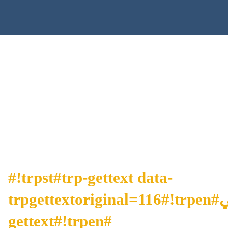
#!trpst#trp-gettext data-
trpgettextoriginal=116#!trpen#مجاني#!trpst#/trp-
gettext#!trpen#