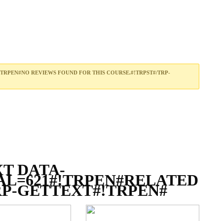
TRPEN#NO REVIEWS FOUND FOR THIS COURSE.#!TRPST#/TRP-
T DATA-
L=621#!TRPEN#RELATED
RP-GETTEXT#!TRPEN#