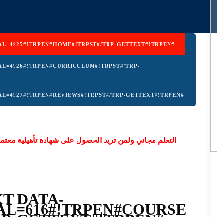
AL=4925#!TRPEN#HOME#!TRPST#/TRP-GETTEXT#!TRPEN#
AL=4926#!TRPEN#CURRICULUM#!TRPST#/TRP-
L=4927#!TRPEN#REVIEWS#!TRPST#/TRP-GETTEXT#!TRPEN#
التعلم مجاني ولمن تريد الحصول على شهادة تأهيلية معتم
T DATA-
L=616#!TRPEN#COURSE