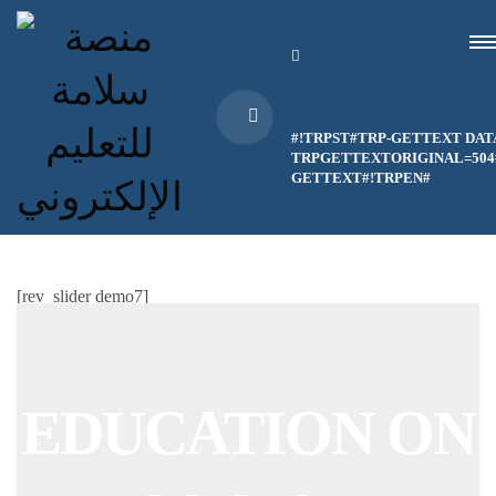
#!TRPST#TRP-GETTEXT DAT
TRPGETTEXTORIGINAL=504#
GETTEXT#!TRPEN#
[rev_slider demo7]
EDUCATION ON