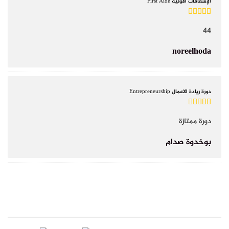
الإسعافات الأولية First Aide
44
noreelhoda
دورة ريادة الاعمال Entrepreneurship
دورة ممتازة
بوخدوة صدام
RECENT CERTIFICATES