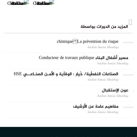
المزيد من الدورات بواسطة
La prévention du risque chimique
بواسطة منصة سلامة
مسير أشغال البناء Conducteur de travaux publique
بواسطة منصة سلامة
الصناعات النفطٌية/ خٌيار : الوقاٌية و الأمـن الصنـاعــي HSE
بواسطة منصة سلامة
عون الإستقبال
بواسطة منصة سلامة
مفاهيم عامة عن الأرشيف
بواسطة منصة سلامة