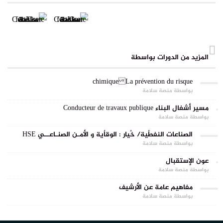
المزيد من الدورات بواسطة
La prévention du risque chimique
بواسطة منصة سلامة
مسير أشغال البناء Conducteur de travaux publique
بواسطة منصة سلامة
الصناعات النفطٌية/ خٌيار : الوقاٌية و الأمـن الصنـاعــي HSE
بواسطة منصة سلامة
عون الإستقبال
بواسطة منصة سلامة
مفاهيم عامة عن الأرشيف
بواسطة منصة سلامة