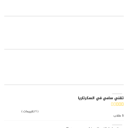
نمودج شهادة الدورة
RELATED COURSES WIDGET
TOP RATED COURSE
تقني سامي في السكرتاريا
( 1 تقييمات )
5 طلاب