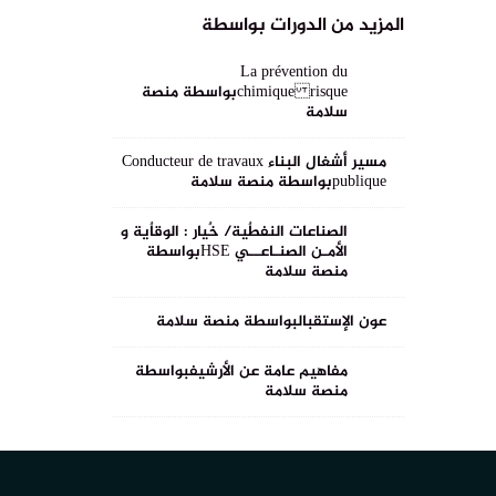
المزيد من الدورات بواسطة
La prévention du
risque chimique
بواسطة منصة
سلامة
مسير أشغال البناء Conducteur de travaux
publique
بواسطة منصة سلامة
الصناعات النفطٌية/ خٌيار : الوقاٌية و
الأمـن الصنـاعــي HSE
بواسطة
منصة سلامة
عون الإستقبال
بواسطة منصة سلامة
مفاهيم عامة عن الأرشيف
بواسطة
منصة سلامة