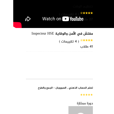
تنظيم الوقت
( 4 تقييمات )
27 طلاب
مفتش في الأمن والوقاية Inspecteur HSE
( 4 تقييمات )
41 طلاب
COURSE REVIEWS
تعلم الحساب الذهني , السوروبان – الجمع والطرح
دورة ممتازة