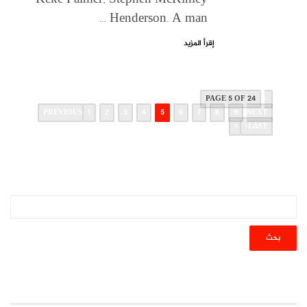
Henderson. A man …
إقرأ المزيد
PAGE 5 OF 24
‹
PREVIOUS
1
2
3
4
5
6
7
8
9
NEXT
›
LAST »
أحدث المقالات