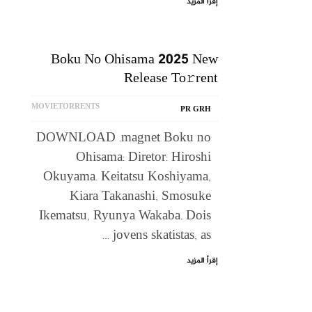
إقرأ المزيد
Boku No Ohisama 2025 New
Release To𝚛rent
MOVIETORRENTS
PR GRH
DOWNLOAD .magnet Boku no
Ohisama: Diretor: Hiroshi
Okuyama. Keitatsu Koshiyama,
Kiara Takanashi, Smosuke
Ikematsu, Ryunya Wakaba. Dois
jovens skatistas, as …
إقرأ المزيد