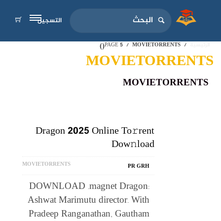
التسجيل
)
(
الرئيسية
MOVIETORRENTS
PAGE 5
MOVIETORRENTS
MOVIETORRENTS
Dragon 2025 Online To𝚛rent
Dow𝚗load
MOVIETORRENTS
PR GRH
DOWNLOAD .magnet Dragon:
Ashwat Marimutu director. With
Pradeep Ranganathan, Gautham