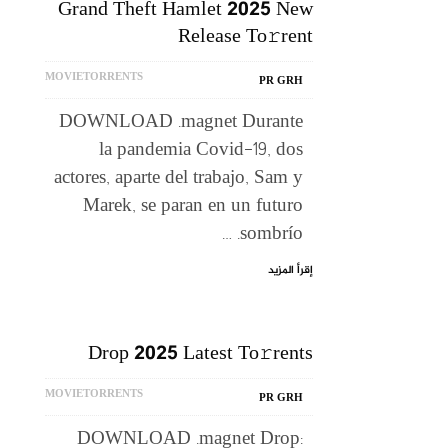
Grand Theft Hamlet 2025 New
Release To𝚛rent
MOVIETORRENTS
PR GRH
DOWNLOAD .magnet Durante
la pandemia Covid-19, dos
actores, aparte del trabajo, Sam y
Marek, se paran en un futuro
sombrío. …
إقرأ المزيد
Drop 2025 Latest To𝚛rents
MOVIETORRENTS
PR GRH
DOWNLOAD .magnet Drop: