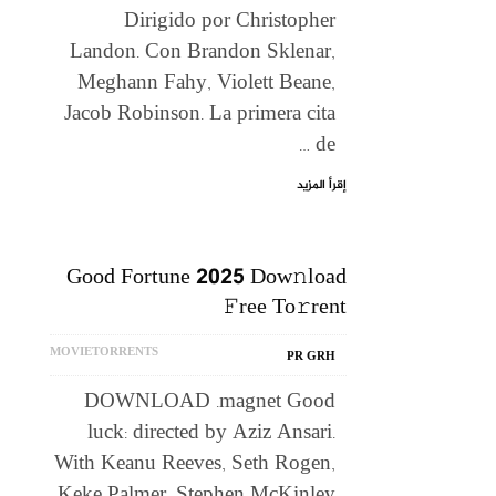
Dirigido por Christopher
Landon. Con Brandon Sklenar,
Meghann Fahy, Violett Beane,
Jacob Robinson. La primera cita
de …
إقرأ المزيد
Good Fortune 2025 Dow𝚗load
𝙵ree To𝚛rent
MOVIETORRENTS
PR GRH
DOWNLOAD .magnet Good
luck: directed by Aziz Ansari.
With Keanu Reeves, Seth Rogen,
Keke Palmer, Stephen McKinley