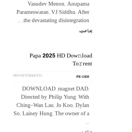
Vasudev Menon, Anupama
Parameswaran, VJ Siddhu. After
the devastating disintegration, …
إقرأ المزيد
Papa 2025 HD Dow𝚗load
To𝚛rent
MOVIETORRENTS
PR GRH
DOWNLOAD .magnet DAD:
Directed by Philip Yung. With
Ching-Wan Lau, Jo Koo, Dylan
So, Lainey Hung. The owner of a
…