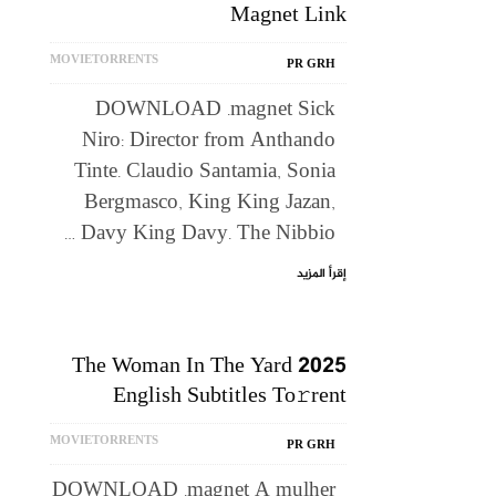
Magnet Link
MOVIETORRENTS
PR GRH
DOWNLOAD .magnet Sick
Niro: Director from Anthando
Tinte. Claudio Santamia, Sonia
Bergmasco, King King Jazan,
Davy King Davy. The Nibbio …
إقرأ المزيد
The Woman In The Yard 2025
English Subtitles To𝚛rent
MOVIETORRENTS
PR GRH
DOWNLOAD .magnet A mulher