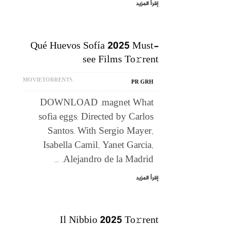
إقرأ المزيد
Qué Huevos Sofía 2025 Must-
see Films To𝚛rent
MOVIETORRENTS
PR GRH
DOWNLOAD .magnet What
sofia eggs: Directed by Carlos
Santos. With Sergio Mayer,
Isabella Camil, Yanet Garcia,
Alejandro de la Madrid. …
إقرأ المزيد
Il Nibbio 2025 To𝚛rent