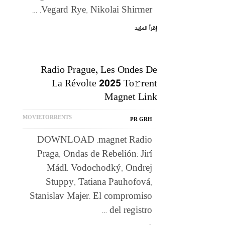
Vegard Rye, Nikolai Shirmer. …
إقرأ المزيد
Radio Prague, Les Ondes De
La Révolte 2025 To𝚛rent
Magnet Link
MOVIETORRENTS
PR GRH
DOWNLOAD .magnet Radio
Praga, Ondas de Rebelión: Jirí
Mádl. Vodochodký, Ondrej
Stuppy, Tatiana Pauhofová,
Stanislav Majer. El compromiso
del registro …