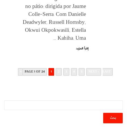
no pátio: dirigida por Jaume
Colle-Serra. Com Danielle
Deadwyler, Russell Hornsby,
Okwui Okpokwasili, Estella
Kahiha. Uma …
إقرأ المزيد
PAGE 1 OF 24
1
2
3
4
5
NEXT ›
LAST »