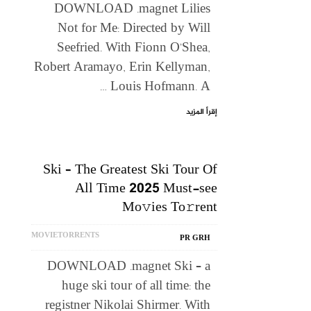
DOWNLOAD .magnet Lilies
Not for Me: Directed by Will
Seefried. With Fionn O’Shea,
Robert Aramayo, Erin Kellyman,
Louis Hofmann. A …
إقرأ المزيد
Ski – The Greatest Ski Tour Of
All Time 2025 Must-see
Mo𝚟ies To𝚛rent
MOVIETORRENTS
PR GRH
DOWNLOAD .magnet Ski – a
huge ski tour of all time: the
registner Nikolai Shirmer. With