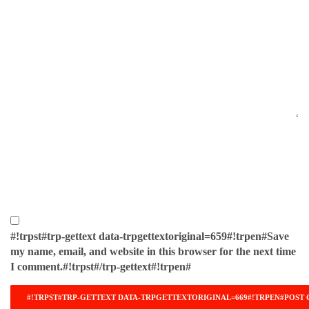
#!trpst#trp-gettext data-trpgettextoriginal=659#!trpen#Save
my name, email, and website in this browser for the next time
I comment.#!trpst#/trp-gettext#!trpen#