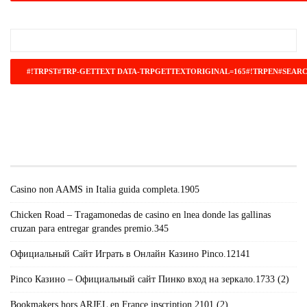
#!TRPST#TRP-GETTEXT DATA-
TRPGETTEXTORIGINAL=671#!TRPEN#RECENT
POSTS#!TRPST#/TRP-GETTEXT#!TRPEN#
Casino non AAMS in Italia guida completa.1905
Chicken Road – Tragamonedas de casino en lnea donde las gallinas
cruzan para entregar grandes premio.345
Официальный Сайт Играть в Онлайн Казино Pinco.12141
Pinco Казино – Официальный сайт Пинко вход на зеркало.1733 (2)
Bookmakers hors ARJEL en France inscription.2101 (2)