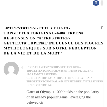
5#!TRPST#TRP-GETTEXT DATA-
TRPGETTEXTORIGINAL=648#!TRPEN#
RESPONSES ON "#!TRPST#/TRP-
GETTEXT#!TRPEN#L’INFLUENCE DES FIGURES
MYTHOLOGIQUES SUR NOTRE PERCEPTION
DE LA VIE ET DE LA MORT"
HTZPVCISI
#!TRPST#TRP-GETTEXT DATA-
TRPGETTEXTORIGINAL=649#!TRPEN#01/12/2026 AT
11:25 AM#!TRPST#/TRP-
GETTEXT#!TRPEN#
#!TRPST#TRP-GETTEXT DATA-
TRPGETTEXTORIGINAL=650#!TRPEN#REPLY#!TRPST#/TRP-
GETTEXT#!TRPEN#
Gates of Olympus 1000 builds on the popularity
of an already popular game, leveraging the
beloved Gr