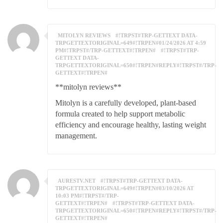
MITOLYN REVIEWS
#!TRPST#TRP-GETTEXT DATA-
TRPGETTEXTORIGINAL=649#!TRPEN#01/24/2026 AT 4:59
PM#!TRPST#/TRP-GETTEXT#!TRPEN#
#!TRPST#TRP-
GETTEXT DATA-
TRPGETTEXTORIGINAL=650#!TRPEN#REPLY#!TRPST#/TRP-
GETTEXT#!TRPEN#
**mitolyn reviews**
Mitolyn is a carefully developed, plant-based
formula created to help support metabolic
efficiency and encourage healthy, lasting weight
management.
AURESTV.NET
#!TRPST#TRP-GETTEXT DATA-
TRPGETTEXTORIGINAL=649#!TRPEN#03/10/2026 AT
10:03 PM#!TRPST#/TRP-
GETTEXT#!TRPEN#
#!TRPST#TRP-GETTEXT DATA-
TRPGETTEXTORIGINAL=650#!TRPEN#REPLY#!TRPST#/TRP-
GETTEXT#!TRPEN#