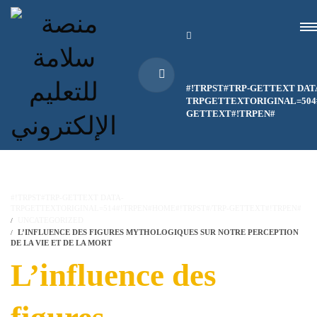
#!TRPST#TRP-GETTEXT DAT
TRPGETTEXTORIGINAL=504#
GETTEXT#!TRPEN#
#!TRPST#TRP-GETTEXT DATA-
TRPGETTEXTORIGINAL=514#!TRPEN#HOME#!TRPST#/TRP-GETTEXT#!TRPEN#
UNCATEGORIZED
L’INFLUENCE DES FIGURES MYTHOLOGIQUES SUR NOTRE PERCEPTION
DE LA VIE ET DE LA MORT
L’influence des