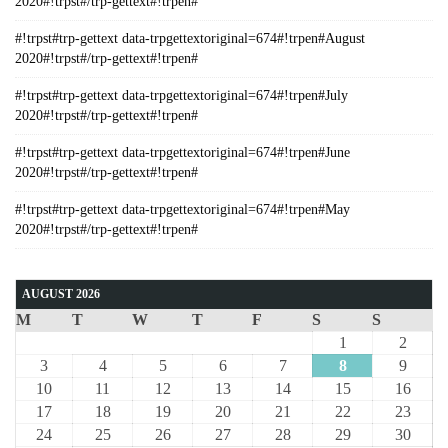
2020#!trpst#/trp-gettext#!trpen#
#!trpst#trp-gettext data-trpgettextoriginal=674#!trpen#August
2020#!trpst#/trp-gettext#!trpen#
#!trpst#trp-gettext data-trpgettextoriginal=674#!trpen#July
2020#!trpst#/trp-gettext#!trpen#
#!trpst#trp-gettext data-trpgettextoriginal=674#!trpen#June
2020#!trpst#/trp-gettext#!trpen#
#!trpst#trp-gettext data-trpgettextoriginal=674#!trpen#May
2020#!trpst#/trp-gettext#!trpen#
AUGUST 2026
M
T
W
T
F
S
S
1
2
3
4
5
6
7
8
9
10
11
12
13
14
15
16
17
18
19
20
21
22
23
24
25
26
27
28
29
30