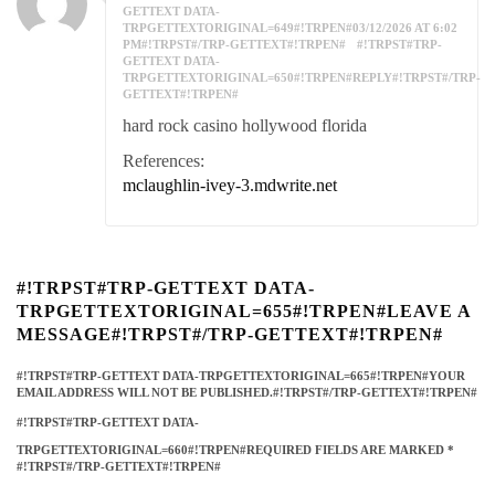
GETTEXT DATA-
TRPGETTEXTORIGINAL=649#!TRPEN#03/12/2026 AT 6:02
PM#!TRPST#/TRP-GETTEXT#!TRPEN#
#!TRPST#TRP-
GETTEXT DATA-
TRPGETTEXTORIGINAL=650#!TRPEN#REPLY#!TRPST#/TRP-
GETTEXT#!TRPEN#
hard rock casino hollywood florida
References:
mclaughlin-ivey-3.mdwrite.net
#!TRPST#TRP-GETTEXT DATA-
TRPGETTEXTORIGINAL=655#!TRPEN#LEAVE A
MESSAGE#!TRPST#/TRP-GETTEXT#!TRPEN#
#!TRPST#TRP-GETTEXT DATA-TRPGETTEXTORIGINAL=665#!TRPEN#YOUR
EMAIL ADDRESS WILL NOT BE PUBLISHED.#!TRPST#/TRP-GETTEXT#!TRPEN#
#!TRPST#TRP-GETTEXT DATA-
TRPGETTEXTORIGINAL=660#!TRPEN#REQUIRED FIELDS ARE MARKED
*
#!TRPST#/TRP-GETTEXT#!TRPEN#