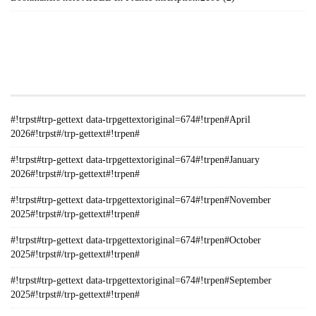
#!TRPST#TRP-GETTEXT DATA-
TRPGETTEXTORIGINAL=235#!TRPEN#الأرشيف#!TRPST#/TRP-
GETTEXT#!TRPEN#
#!trpst#trp-gettext data-trpgettextoriginal=674#!trpen#April
2026#!trpst#/trp-gettext#!trpen#
#!trpst#trp-gettext data-trpgettextoriginal=674#!trpen#January
2026#!trpst#/trp-gettext#!trpen#
#!trpst#trp-gettext data-trpgettextoriginal=674#!trpen#November
2025#!trpst#/trp-gettext#!trpen#
#!trpst#trp-gettext data-trpgettextoriginal=674#!trpen#October
2025#!trpst#/trp-gettext#!trpen#
#!trpst#trp-gettext data-trpgettextoriginal=674#!trpen#September
2025#!trpst#/trp-gettext#!trpen#