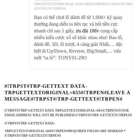
TRPGETTEXTORIGINAL=650#!TRPEN#REPLY#!TRPST#/TRP-
GETTEXT#!TRPEN#
Bạn có thể chơi lô đánh đề từ 1.000+ kỳ quay
thưởng đang diễn ra liên tục và hốt tiền cực
nhanh chỉ sau 1 giây.
ưu đãi 188v
cung cấp
nhiều kiểu cược xổ số khác nhau như: Bao lô,
đánh đề, 3D, lô trượt, 4 càng giải Nhất,… đặc
biệt là Up/Down, Reverse, Big/Small,… vừa
mới “ra lò”. TONY01-29O
#!TRPST#TRP-GETTEXT DATA-
TRPGETTEXTORIGINAL=655#!TRPEN#LEAVE A
MESSAGE#!TRPST#/TRP-GETTEXT#!TRPEN#
#!TRPST#TRP-GETTEXT DATA-TRPGETTEXTORIGINAL=665#!TRPEN#YOUR
EMAIL ADDRESS WILL NOT BE PUBLISHED.#!TRPST#/TRP-GETTEXT#!TRPEN#
#!TRPST#TRP-GETTEXT DATA-
TRPGETTEXTORIGINAL=660#!TRPEN#REQUIRED FIELDS ARE MARKED
*
#!TRPST#/TRP-GETTEXT#!TRPEN#