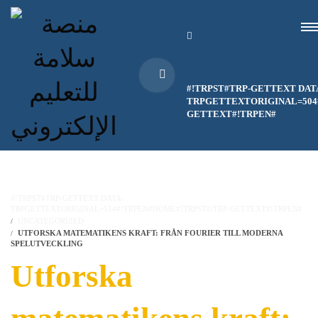
#!TRPST#TRP-GETTEXT DAT
TRPGETTEXTORIGINAL=504#
GETTEXT#!TRPEN#
#!TRPST#TRP-GETTEXT DATA-
TRPGETTEXTORIGINAL=514#!TRPEN#HOME#!TRPST#/TRP-GETTEXT#!TRPEN#
UNCATEGORIZED
UTFORSKA MATEMATIKENS KRAFT: FRÅN FOURIER TILL MODERNA
SPELUTVECKLING
Utforska