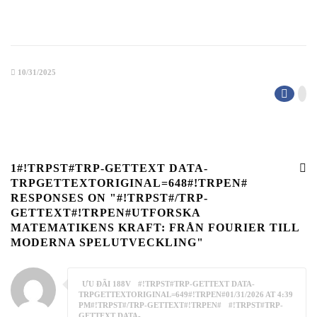
10/31/2025
1#!TRPST#TRP-GETTEXT DATA-
TRPGETTEXTORIGINAL=648#!TRPEN#
RESPONSES ON "#!TRPST#/TRP-
GETTEXT#!TRPEN#UTFORSKA
MATEMATIKENS KRAFT: FRÅN FOURIER TILL
MODERNA SPELUTVECKLING"
ƯU ĐÃI 188V
#!TRPST#TRP-GETTEXT DATA-
TRPGETTEXTORIGINAL=649#!TRPEN#01/31/2026 AT 4:39
PM#!TRPST#/TRP-GETTEXT#!TRPEN#
#!TRPST#TRP-
GETTEXT DATA-