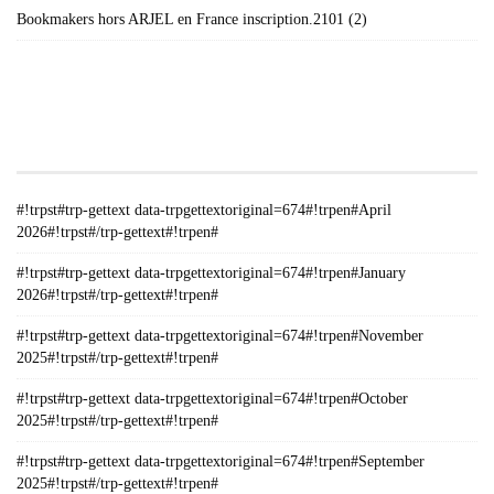
Bookmakers hors ARJEL en France inscription.2101 (2)
#!TRPST#TRP-GETTEXT DATA-
TRPGETTEXTORIGINAL=235#!TRPEN#الأرشيف#!TRPST#/TRP-
GETTEXT#!TRPEN#
#!trpst#trp-gettext data-trpgettextoriginal=674#!trpen#April
2026#!trpst#/trp-gettext#!trpen#
#!trpst#trp-gettext data-trpgettextoriginal=674#!trpen#January
2026#!trpst#/trp-gettext#!trpen#
#!trpst#trp-gettext data-trpgettextoriginal=674#!trpen#November
2025#!trpst#/trp-gettext#!trpen#
#!trpst#trp-gettext data-trpgettextoriginal=674#!trpen#October
2025#!trpst#/trp-gettext#!trpen#
#!trpst#trp-gettext data-trpgettextoriginal=674#!trpen#September
2025#!trpst#/trp-gettext#!trpen#