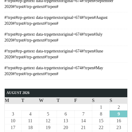
#!trpst#trp-gettext data-trpgettextoriginal=674#!trpen#September
2020#!trpst#/trp-gettext#!trpen#
#!trpst#trp-gettext data-trpgettextoriginal=674#!trpen#August
2020#!trpst#/trp-gettext#!trpen#
#!trpst#trp-gettext data-trpgettextoriginal=674#!trpen#July
2020#!trpst#/trp-gettext#!trpen#
#!trpst#trp-gettext data-trpgettextoriginal=674#!trpen#June
2020#!trpst#/trp-gettext#!trpen#
#!trpst#trp-gettext data-trpgettextoriginal=674#!trpen#May
2020#!trpst#/trp-gettext#!trpen#
AUGUST 2026
M
T
W
T
F
S
S
1
2
3
4
5
6
7
8
9
10
11
12
13
14
15
16
17
18
19
20
21
22
23