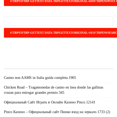
#!TRPST#TRP-GETTEXT DATA-
TRPGETTEXTORIGINAL=671#!TRPEN#RECENT
POSTS#!TRPST#/TRP-GETTEXT#!TRPEN#
Casino non AAMS in Italia guida completa.1905
Chicken Road – Tragamonedas de casino en lnea donde las gallinas
cruzan para entregar grandes premio.345
Официальный Сайт Играть в Онлайн Казино Pinco.12141
Pinco Казино – Официальный сайт Пинко вход на зеркало.1733 (2)