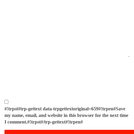
#!trpst#trp-gettext data-trpgettextoriginal=659#!trpen#Save
my name, email, and website in this browser for the next time
I comment.#!trpst#/trp-gettext#!trpen#