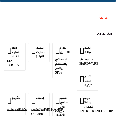
شاهد
الشهادات
تعلم
دورة
تنمية
دورة
صيانة
التحليل
مهارات
تعليم
التركيز
الكيك
الكمبيوتر –
الإحصائي
LES
HARDWARE
باستخدم
TARTES
برنامج
SPSS
تعلم
اللغة
التركية
دورة
تقني
إحترف
مشروع
ريادة
سامي
الاعمال
في
فوتوشوبPHOTOSHOP
رسكلةالبلاستيك
ENTREPRENEURSHIP
مربيات
CC 2018
الأطفال